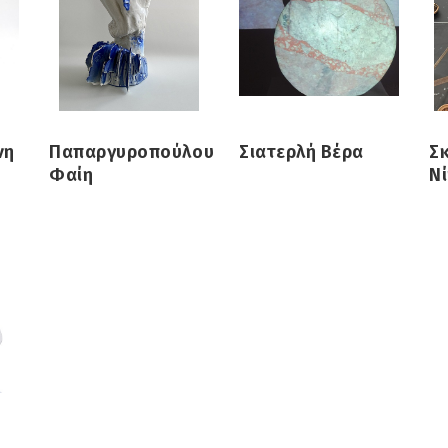
νη
Παπαργυροπούλου
Σιατερλή Βέρα
Σ
Φαίη
Ν