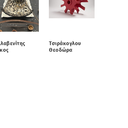
κλαβενίτης
Τσιράκογλου
ίκος
Θεοδώρα