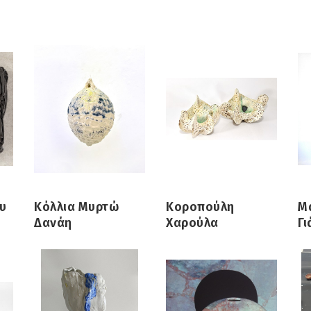
υ
Κόλλια Μυρτώ
Κοροπούλη
Μ
Δανάη
Χαρούλα
Γι