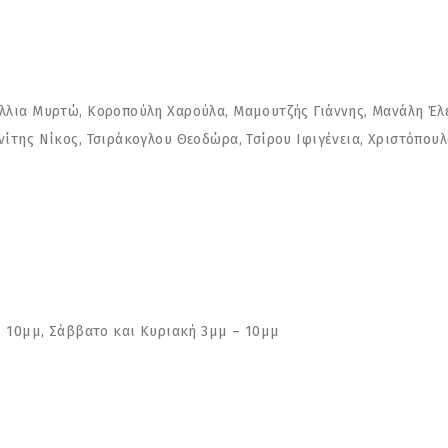
λια Μυρτώ, Κοροπούλη Χαρούλα, Μαμουτζής Γιάννης, Μανάλη Έλεν
ίτης Νίκος, Τσιράκογλου Θεοδώρα, Τσίρου Ιφιγένεια, Χριστόπουλ
– 10μμ, Σάββατο και Κυριακή 3μμ – 10μμ