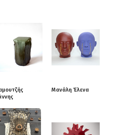
αμουτζής
Μανάλη Έλενα
άννης