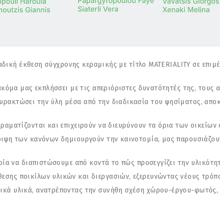
 ομαδική έκθεση σύγχρονης κεραμικής με τίτλο MATERIALITY σε επιμ
, ακόμα μας εκπλήσσει με τις απεριόριστες δυνατότητές της, του
ρακτώσει την ύλη μέσα από την διαδικασία του ψησίματος, αποκ
ραματίζονται και επιχειρούν να διευρύνουν τα όρια των οικείων 
ριψη των κανόνων δημιουργούν την καινοτομία, μας παρουσιάζουν
ιρία να διαπιστώσουμε από κοντά το πώς προσεγγίζει την υλικότητ
εσης ποικίλων υλικών και διεργασιών, εξερευνώντας νέους τρό
ικά υλικά, ανατρέποντας την συνήθη σχέση χώρου-έργου-φωτός, 