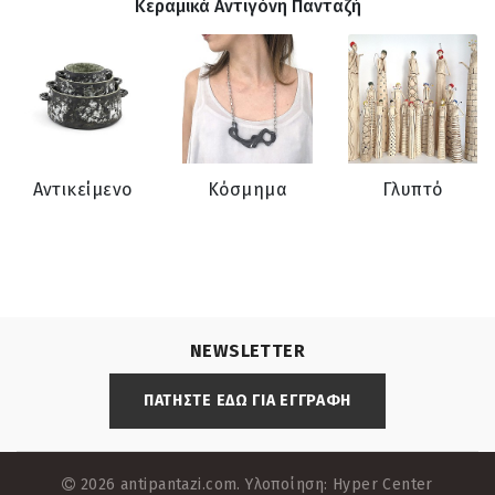
Κεραμικά Αντιγόνη Πανταζή
Αντικείμενο
Κόσμημα
Γλυπτό
NEWSLETTER
ΠΑΤΗΣΤΕ ΕΔΩ ΓΙΑ ΕΓΓΡΑΦΗ
2026 antipantazi.com. Υλοποίηση:
Hyper Center